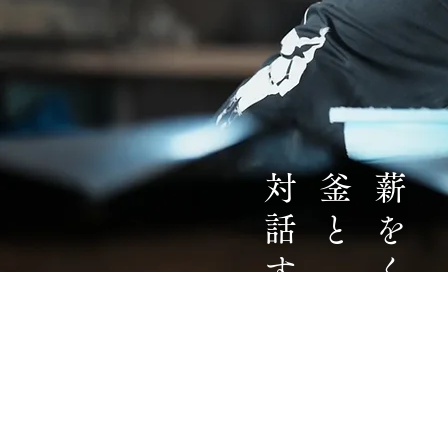
​対話する。
釜と
薪をくべ続け