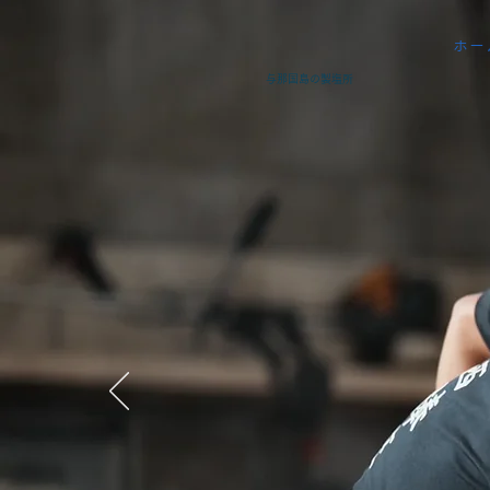
ホー
与那国島の製塩所