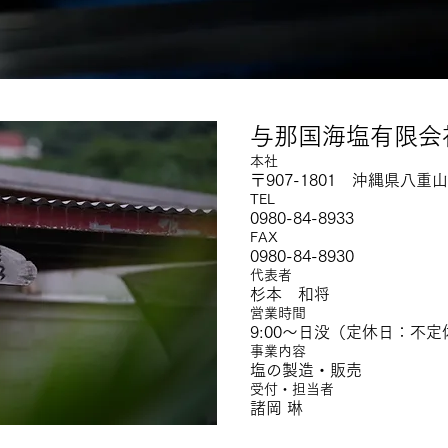
与那国海塩有限会
本社
〒907-1801 沖縄県八重山
TEL
0980-84-8933
FAX
0980-84-8
930
代表者
杉本 和将
営業時間
9:00～日没（定休日：不定
事業内容
塩の製造・販売
受付・担当者
諸岡 琳