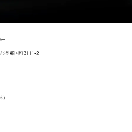
社
郡与那国町3111-2
休）